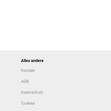
Schw.
*
Placenta diffusa
Placenta
epitheliochorialis
Alles andere
Nondeciduata
Kontakt
AGB
Datenschutz
Cookies