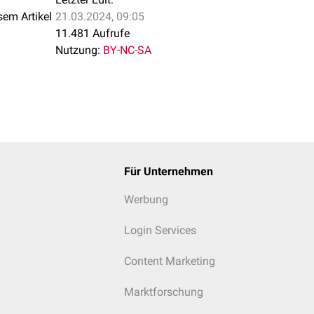
sem Artikel
21.03.2024, 09:05
e
11.481 Aufrufe
kann man folgende Plazentaformen vorfinden:
Nutzung:
BY-NC-SA
Pfd.
*
Wdk.
*
Placenta
onaria
Placenta diffusa
cotyledonaria
Placenta
Placenta
chorialis
epitheliochorialis
epitheliochorialis
Für Unternehmen
uata
Nondeciduata
Semideciduata
Werbung
Login Services
er, Pfd. = Pferd, Wdk. = Wiederkäuer, Schw. = Schwein
Content Marketing
Marktforschung