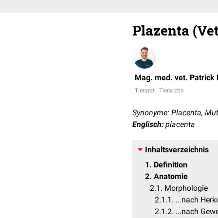
Plazenta (Ve
Mag. med. vet. Patrick
Tierarzt | Tierärztin
Synonyme: Placenta, Mu
Englisch:
placenta
Inhaltsverzeichnis
1
Definition
2
Anatomie
2.1
Morphologie
2.1.1
...nach Herk
2.1.2
...nach Gew