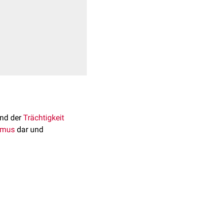
nd der
Trächtigkeit
smus
dar und
) große Unterschiede
smus verantwortlich. Der
rden: