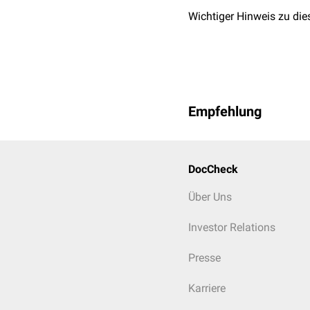
Wichtiger Hinweis zu die
Tierartliche Unterschied
Bei den
Haussäugetieren
Flfr.
*
Makr.
Placenta z
Empfehlung
Form
Placenta
Hist.
Typ
endothelio
DocCheck
Ablösung
Semidecid
Über Uns
Investor Relations
Legende: * Flfr. = Fleischfress
Presse
Karriere