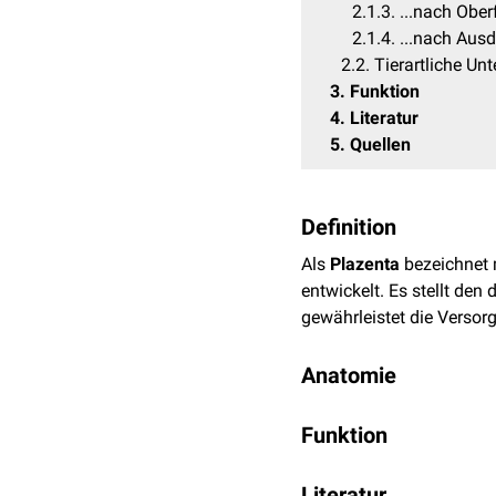
2.1.3
...nach Ober
2.1.4
...nach Aus
2.2
Tierartliche Un
3
Funktion
4
Literatur
5
Quellen
Definition
Als
Plazenta
bezeichnet
entwickelt. Es stellt de
gewährleistet die Vers
Anatomie
Morphologie
Funktion
Da die Plazenta zwische
Die Plazenta ist für den
aufweist, können in der
V
Literatur