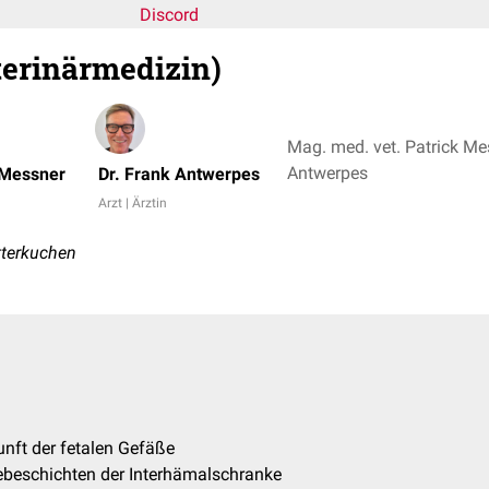
Discord
terinärmedizin)
Mag. med. vet. Patrick Mes
Antwerpes
 Messner
Dr. Frank Antwerpes
Arzt | Ärztin
tterkuchen
unft der fetalen Gefäße
ebeschichten der Interhämalschranke