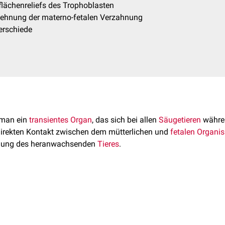
flächenreliefs des Trophoblasten
dehnung der materno-fetalen Verzahnung
terschiede
 man ein
transientes
Organ
, das sich bei allen
Säugetieren
währe
n direkten Kontakt zwischen dem mütterlichen und
fetalen
Organi
orgung des heranwachsenden
Tieres
.
n den einzelnen
Tierarten
(teilweise auch innerhalb einer Tierart
 direkten Kontakt zwischen dem mütterlichen und fetalen Organi
eterinäranatomie
verschiedene Plazentaformen beschrieben we