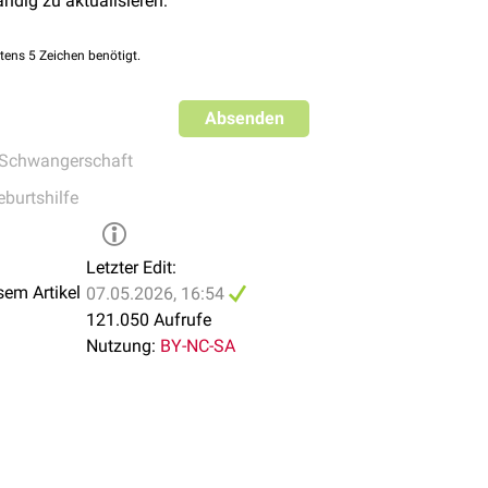
ändig zu aktualisieren:
us in diesem Zeitraum bezeichnet man auch als
Fetogenese
.
lauf
tens 5 Zeichen benötigt.
Absenden
Schwangerschaft
eburtshilfe
Letzter Edit:
sem Artikel
07.05.2026, 16:54
121.050 Aufrufe
Nutzung:
BY-NC-SA