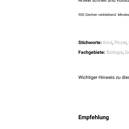
Artikel schnell und vollst
Die Entwicklung des Fet
siehe auch:
fetaler Kreis
500
Zeichen verbleibend. Mindes
Stichworte:
Kind
,
Piccer
,
Fachgebiete:
Biologie
,
G
Wichtiger Hinweis zu die
Empfehlung