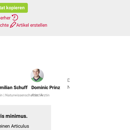
tat kopieren
ierher
ichte
Artikel erstellen
Dr.
No,
imilian Schuff
Dominic Prinz
Dr.
in | Naturwissenschaftler/in
Arzt | Ärztin
rer.
nat.
Fabienne
evis minimus.
Reh
inen Articulus
+