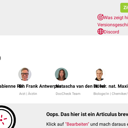
Zi
Was zeigt h
Versionsgesch
Discord
)
 Fabienne Reh
Dr. Frank Antwerpes
Natascha van den Höfel
Dr. rer. nat. Max
Arzt | Ärztin
DocCheck Team
Biologe/in | Chemiker/
Oops. Das hier ist ein Articulus br
Klick auf
"Bearbeiten"
und mach daraus e