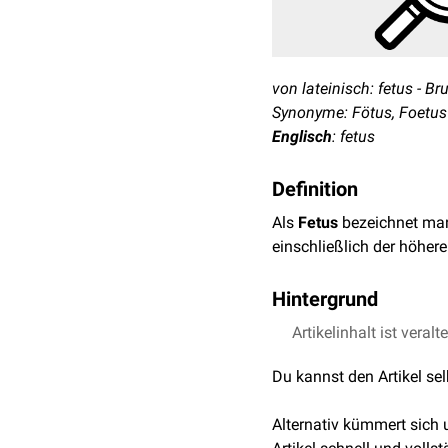
von lateinisch: fetus - 
Synonyme: Fötus, Foetus
Englisch
: fetus
Definition
Als
Fetus
bezeichnet man
einschließlich der höher
Hintergrund
Die
Artikelinhalt ist veralt
Fetalperiode
umfasst 
Geburt
. Davor liegt die
Em
Du kannst den Artikel se
artspezifisch.
Beim Menschen reicht die
Alternativ kümmert sich
Befruchtung
) bis zur
Geb