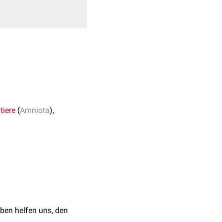
4
tiere
(
Amniota
),
eren
Organe
und der
 Fetalperiode ist
hen nach der
ben helfen uns, den