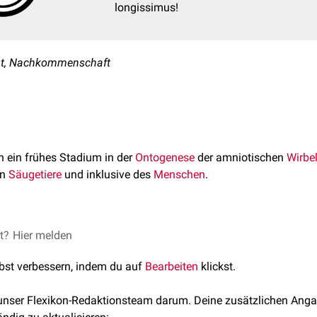
longissimus!
Brut, Nachkommenschaft
 ein frühes Stadium in der
Ontogenese
der amniotischen
Wirbel
en
Säugetiere
und inklusive des
Menschen
.
et?
bei Säugetieren den Zeitraum zwischen der Ausbildung der inn
Hier melden
bryonalperiode
, in der sich der
Embryo
entwickelt. Die Dauer der
lbst verbessern, indem du auf
Bearbeiten
klickst.
 Fetalperiode etwa von der 10.
Schwangerschaftswoche
(8 Woc
 unser Flexikon-Redaktionsteam darum. Deine zusätzlichen Anga
urt
in der 40. Schwangerschaftswoche.