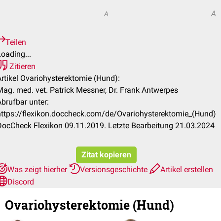
A
A
A
Teilen
oading...
Zitieren
Artikel Ovariohysterektomie (Hund):
Mag. med. vet. Patrick Messner, Dr. Frank Antwerpes
Abrufbar unter:
https://flexikon.doccheck.com/de/Ovariohysterektomie_(Hund)
DocCheck Flexikon 09.11.2019. Letzte Bearbeitung 21.03.2024
Zitat kopieren
Was zeigt hierher
Versionsgeschichte
Artikel erstellen
Discord
Ovariohysterektomie (Hund)