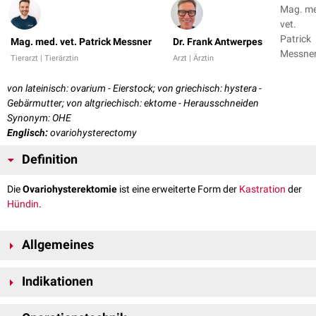
Mag. m
vet.
Patrick
Mag. med. vet. Patrick Messner
Dr. Frank Antwerpes
Messner
Tierarzt | Tierärztin
Arzt | Ärztin
Dr. Fran
Antwer
von lateinisch: ovarium - Eierstock; von griechisch: hystera -
Gebärmutter; von altgriechisch: ektome - Herausschneiden
Synonym: OHE
Englisch:
ovariohysterectomy
Definition
Die
Ovariohysterektomie
ist eine erweiterte Form der
Kastration
der
Hündin
.
Allgemeines
Bei der Ovariohysterektomie wird neben den
Gonaden
(
Ovarien
) auch ein
Indikationen
Großteil des
Uterus
(Gebärmutter)
chirurgisch
entfernt.
Ovariohysterektomien werden in der Praxis sowohl aus
medizinischen
,