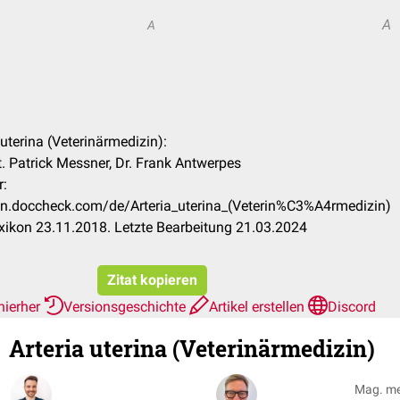
A
A
a uterina (Veterinärmedizin):
. Patrick Messner, Dr. Frank Antwerpes
r:
kon.doccheck.com/de/Arteria_uterina_(Veterin%C3%A4rmedizin)
ikon 23.11.2018. Letzte Bearbeitung 21.03.2024
Zitat kopieren
hierher
Versionsgeschichte
Artikel erstellen
Discord
Arteria uterina (Veterinärmedizin)
Mag. m