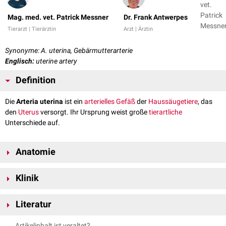
vet.
Patrick
Mag. med. vet. Patrick Messner
Dr. Frank Antwerpes
Messner
Tierarzt | Tierärztin
Arzt | Ärztin
Dr. Fran
Antwer
Synonyme: A. uterina, Gebärmutterarterie
Englisch:
uterine artery
Definition
Die
Arteria uterina
ist ein
arterielles
Gefäß
der
Haussäugetiere
, das
den
Uterus
versorgt. Ihr Ursprung weist große
tierartliche
Unterschiede auf.
Anatomie
Beim
Wiederkäuer
und
Schwein
geht die Arteria uterina als erstes Gefäß
Klinik
aus der
Arteria umbilicalis
hervor. Beim
Pferd
entspringt sie aus dem
Anfangsabschnitt der
Arteria iliaca externa
. Die Arteria uterina teilt sich
Die Arteria uterina nimmt mit fortschreitender Trächtigkeit an Größe zu.
im
Ligamentum latum uteri
nacheinander in mehrere Äste, die
Literatur
Das Lumen wird weiter und die muskulöse
Media
gewinnt an Dicke. Ab
divergierend den mesometralen Rand des gleichseitigen
Uterushorns
dem 3. Trächtigkeitsmonat ist die Arteria uterina beim
Rind
bei
rektaler
Nickel, Richard, August Schummer, Eugen Seiferle. Band III:
(Cornu uteri) erreichen. In diesem Bereich
anastomosieren
die Äste
Artikelinhalt ist veraltet?