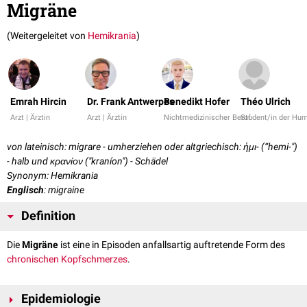
Migräne
(Weitergeleitet von
Hemikrania
)
Emrah Hircin
Dr. Frank Antwerpes
Benedikt Hofer
Théo Ulrich
Arzt | Ärztin
Arzt | Ärztin
Nichtmedizinischer Beruf
Student/in der Hu
von lateinisch: migrare - umherziehen oder altgriechisch: ἡμι- (“hemi-")
- halb und κρανίον ("kraníon") - Schädel
Synonym: Hemikrania
Englisch
: migraine
Definition
Die
Migräne
ist eine in Episoden anfallsartig auftretende Form des
chronischen
Kopfschmerzes
.
Epidemiologie