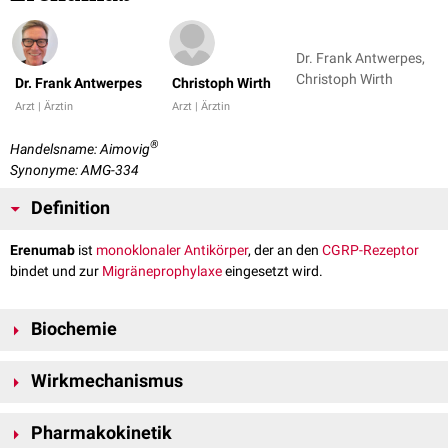
Dr. Frank Antwerpes,
Christoph Wirth
Dr. Frank Antwerpes
Christoph Wirth
Arzt | Ärztin
Arzt | Ärztin
®
Handelsname: Aimovig
Synonyme: AMG-334
Definition
Erenumab
ist
monoklonaler Antikörper
, der an den
CGRP-Rezeptor
bindet und zur
Migräneprophylaxe
eingesetzt wird.
Biochemie
Erenumab ist ein
humaner monoklonaler Antikörper
aus der Klasse der
Wirkmechanismus
IgG2-Antikörper
. Er hat ein
Molekulargewicht
von rund 150
kDa
.
Calcitonin Gene-Related Peptide (CGRP) besteht aus 37
Aminosäuren
Pharmakokinetik
und wird durch gewebespezifisches
alternatives Splicing
aus dem