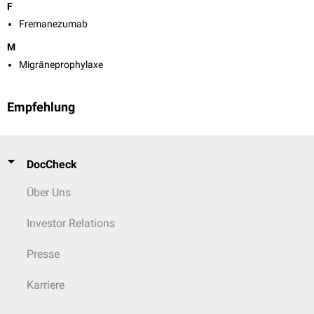
F
Fremanezumab
M
Migräneprophylaxe
Empfehlung
DocCheck
Über Uns
Investor Relations
Presse
Karriere