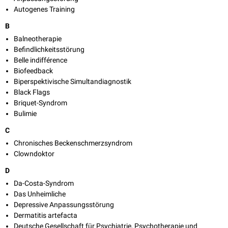
Autogenes Training
B
Balneotherapie
Befindlichkeitsstörung
Belle indifférence
Biofeedback
Biperspektivische Simultandiagnostik
Black Flags
Briquet-Syndrom
Bulimie
C
Chronisches Beckenschmerzsyndrom
Clowndoktor
D
Da-Costa-Syndrom
Das Unheimliche
Depressive Anpassungsstörung
Dermatitis artefacta
Deutsche Gesellschaft für Psychiatrie, Psychotherapie und