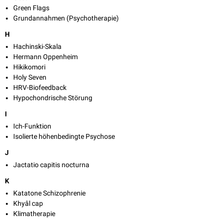
Green Flags
Grundannahmen (Psychotherapie)
H
Hachinski-Skala
Hermann Oppenheim
Hikikomori
Holy Seven
HRV-Biofeedback
Hypochondrische Störung
I
Ich-Funktion
Isolierte höhenbedingte Psychose
J
Jactatio capitis nocturna
K
Katatone Schizophrenie
Khyâl cap
Klimatherapie