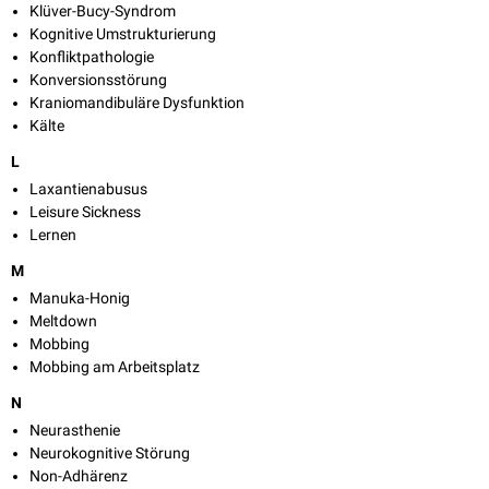
Klüver-Bucy-Syndrom
Kognitive Umstrukturierung
Konfliktpathologie
Konversionsstörung
Kraniomandibuläre Dysfunktion
Kälte
L
Laxantienabusus
Leisure Sickness
Lernen
M
Manuka-Honig
Meltdown
Mobbing
Mobbing am Arbeitsplatz
N
Neurasthenie
Neurokognitive Störung
Non-Adhärenz