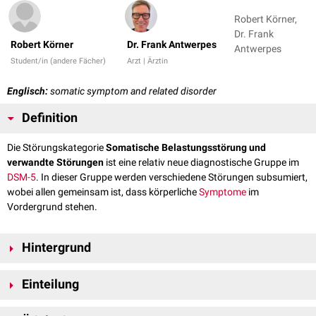
Robert Körner,
Dr. Frank
Robert Körner
Dr. Frank Antwerpes
Antwerpes
Student/in (andere Fächer)
Arzt | Ärztin
Englisch:
somatic symptom and related disorder
Definition
Die Störungskategorie
Somatische Belastungsstörung und
verwandte Störungen
ist eine relativ neue diagnostische Gruppe im
DSM-5
. In dieser Gruppe werden verschiedene Störungen subsumiert,
wobei allen gemeinsam ist, dass körperliche
Symptome
im
Vordergrund stehen.
Hintergrund
Die Idee dieser Störungskategorie ist, dass eine
psychische
Störung auch
Einteilung
dann vorliegen kann, wenn körperliche Symptome im Vordergrund
stehen. Es wird eine positive
Diagnose
gestellt, die zusätzlich zur
Folgende
psychische
Störungen werden unterschieden nach der
körperlichen Ursache oder Diagnose besteht. Insbesondere qualifizieren