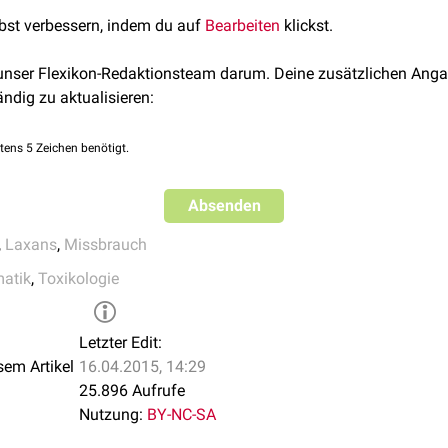
lchen führen. Die eigentliche Motivation ist in der Regel eine
Ge
lbst verbessern, indem du auf
Bearbeiten
klickst.
en
(z.B.
Bulimia nervosa
).
 unser Flexikon-Redaktionsteam darum. Deine zusätzlichen Anga
ändig zu aktualisieren:
tens 5 Zeichen benötigt.
Absenden
,
Laxans
,
Missbrauch
atik
,
Toxikologie
Letzter Edit:
sem Artikel
16.04.2015, 14:29
25.896 Aufrufe
Nutzung:
BY-NC-SA