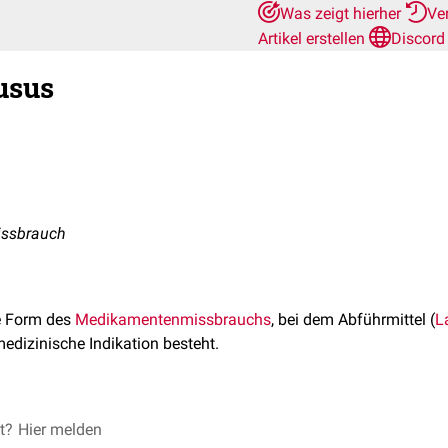
Was zeigt hierher
Ve
Artikel erstellen
Discord
usus
issbrauch
e Form des
Medikamentenmissbrauchs
, bei dem Abführmittel (
L
edizinische Indikation besteht.
nt nicht der Behebung einer
et?
Hier melden
Obstipation
, kann aber durch die s