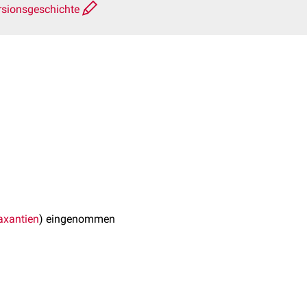
rsionsgeschichte
axantien
) eingenommen
tändige Beeinträchtigung