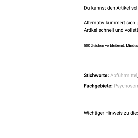
der Verdauung zu einer so
Du kannst den Artikel se
Rahmen von
Essstörung
Alternativ kümmert sich
Artikel schnell und vollst
500
Zeichen verbleibend. Mindes
Stichworte:
Abführmittel
Fachgebiete:
Psychosom
Wichtiger Hinweis zu die