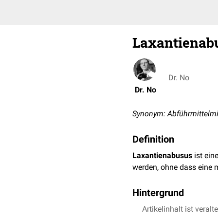
Laxantienab
Dr. No
Dr. No
Synonym: Abführmittelm
Definition
Laxantienabusus
ist ein
werden, ohne dass eine m
Hintergrund
Der Laxantienabusus die
Artikelinhalt ist veralt