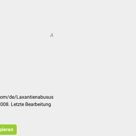
A
k.com/de/Laxantienabusus
008. Letzte Bearbeitung
opieren