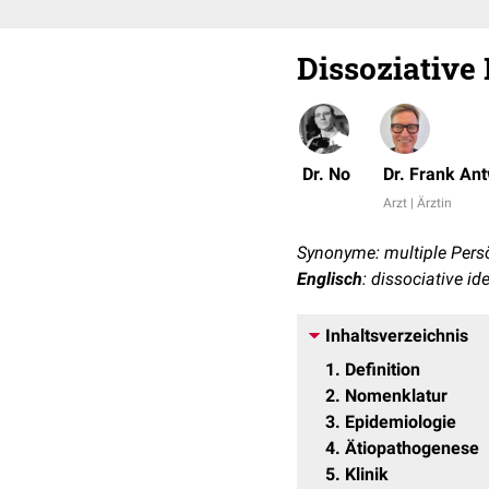
Dissoziative 
Dr. No
Dr. Frank An
Arzt | Ärztin
Synonyme: multiple Persön
Englisch
: dissociative id
Inhaltsverzeichnis
1
Definition
2
Nomenklatur
3
Epidemiologie
4
Ätiopathogenese
5
Klinik