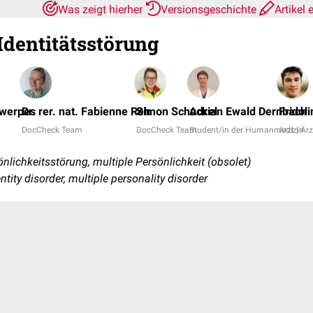
Was zeigt hierher
Versionsgeschichte
Artikel 
Identitätsstörung
twerpes
Dr. rer. nat. Fabienne Reh
Simon Schuckel
Adrian Ewald Dernbach
Fridol
DocCheck Team
DocCheck Team
Student/in der Humanmedizin
Arzt | Ärz
lichkeitsstörung, multiple Persönlichkeit (obsolet)
entity disorder, multiple personality disorder