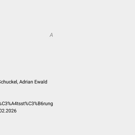
A
 Schuckel, Adrian Ewald
tit%C3%A4tsst%C3%B6rung
.02.2026