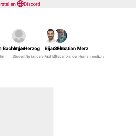
erstellen
Discord
Dr.
No,
in Bachinger
Anja Herzog
Bijan Fink
Sebastian Merz
Dr.
tin
Student/in (andere Fächer)
Arzt | Ärztin
Student/in der Humanmedizin
Frank
Antwerpes
+
8