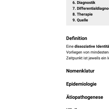
6
Diagnostik
7
Differentialdiagn
8
Therapie
9
Quelle
Definition
Eine
dissoziative Identit
Vorliegen von mindesten
Zeitpunkt ist jeweils ei
Nomenklatur
Die dissoziative Identitä
Epidemiologie
Begriff findet noch Verw
werden. In der aktuellen 
In der Literatur wird die
P
In der
Ätiopathogenese
ICD-11
wird sie unt
verfügbaren Daten sind 
[
1
]
unsicher ist.
Das weibli
Die genaue Ursache der di