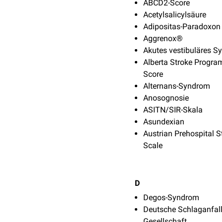
ABCD2-Score
Acetylsalicylsäure
Adipositas-Paradoxon
Aggrenox®
Akutes vestibuläres 
Alberta Stroke Progra
Score
Alternans-Syndrom
Anosognosie
ASITN/SIR-Skala
Asundexian
Austrian Prehospital S
Scale
D
Degos-Syndrom
Deutsche Schlaganfall
Gesellschaft