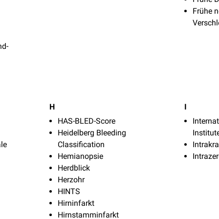
Frühe n
Verschl
nd-
H
I
HAS-BLED-Score
Interna
Heidelberg Bleeding
Institut
le
Classification
Intrakr
Hemianopsie
Intraze
Herdblick
Herzohr
HINTS
Hirninfarkt
Hirnstamminfarkt