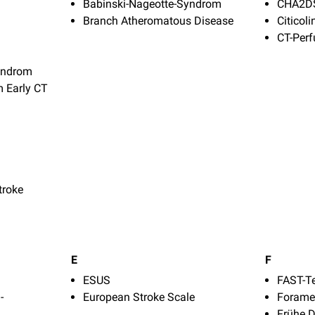
Babinski-Nageotte-Syndrom
CHA2DS
Branch Atheromatous Disease
Citicoli
CT-Perf
Syndrom
m Early CT
troke
E
F
ESUS
FAST-T
-
European Stroke Scale
Foramen
Frühe 