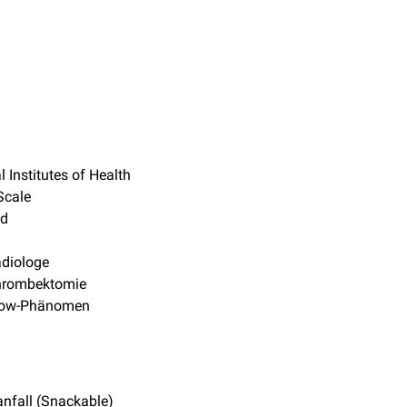
l Institutes of Health
Scale
id
adiologe
hrombektomie
low-Phänomen
nfall (Snackable)