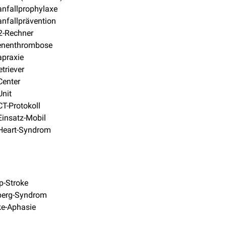
nfallprophylaxe
nfallprävention
-Rechner
enenthrombose
apraxie
etriever
Center
Unit
CT-Protokoll
Einsatz-Mobil
-Heart-Syndrom
p-Stroke
berg-Syndrom
ke-Aphasie