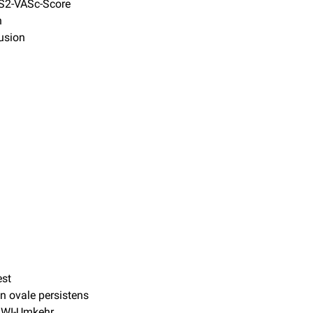
2-VASc-Score
n
usion
est
 ovale persistens
DWI-Umkehr