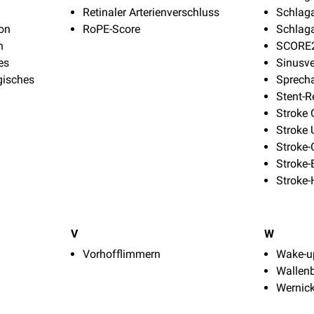
Retinaler Arterienverschluss
Schlaga
ion
RoPE-Score
Schlaga
n
SCORE2
es
Sinusv
gisches
Sprech
Stent-R
Stroke 
Stroke 
Stroke-
Stroke-
Stroke
V
W
Vorhofflimmern
Wake-u
Wallen
Wernic