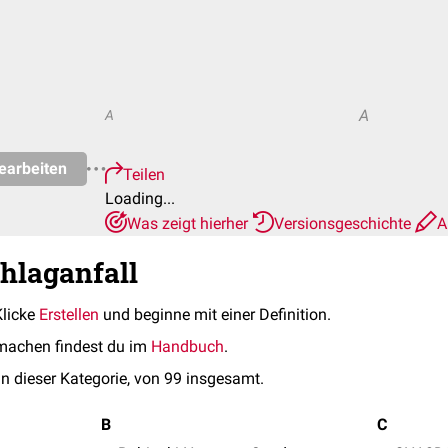
A
A
earbeiten
Teilen
Loading...
Was zeigt hierher
Versionsgeschichte
A
chlaganfall
Klicke
Erstellen
und beginne mit einer Definition.
machen findest du im
Handbuch
.
in dieser Kategorie, von 99 insgesamt.
B
C