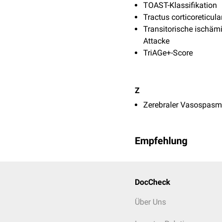
TOAST-Klassifikation
Tractus corticoreticula
Transitorische ischäm
Attacke
TriAGe+-Score
Z
Zerebraler Vasospas
Empfehlung
DocCheck
Über Uns