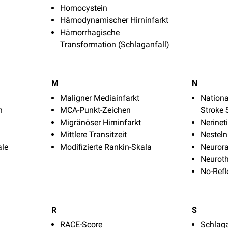
Homocystein
Hämodynamischer Hirninfarkt
Hämorrhagische
Transformation (Schlaganfall)
M
N
Maligner Mediainfarkt
Nationa
n
MCA-Punkt-Zeichen
Stroke 
Migränöser Hirninfarkt
Nerinet
Mittlere Transitzeit
Nesteln
ale
Modifizierte Rankin-Skala
Neuror
Neurot
No-Ref
R
S
RACE-Score
Schlaga