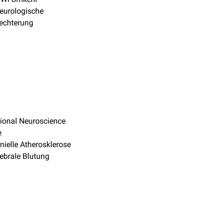
eurologische
echterung
tional Neuroscience
e
anielle Atherosklerose
rebrale Blutung