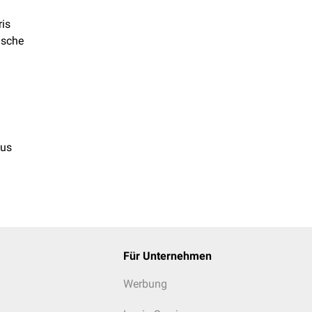
ris
ische
mus
Für Unternehmen
Werbung