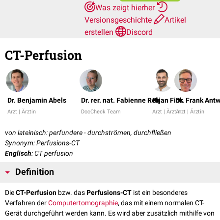
Was zeigt hierher
Versionsgeschichte
Artikel
erstellen
Discord
CT-Perfusion
Dr. Benjamin Abels
Dr. rer. nat. Fabienne Reh
Bijan Fink
Dr. Frank Ant
Arzt | Ärztin
DocCheck Team
Arzt | Ärztin
Arzt | Ärztin
von lateinisch: perfundere - durchströmen, durchfließen
Synonym: Perfusions-CT
Englisch
: CT perfusion
Definition
Die
CT-Perfusion
bzw. das
Perfusions-CT
ist ein besonderes
Verfahren der
Computertomographie
, das mit einem normalen CT-
Gerät durchgeführt werden kann. Es wird aber zusätzlich mithilfe von