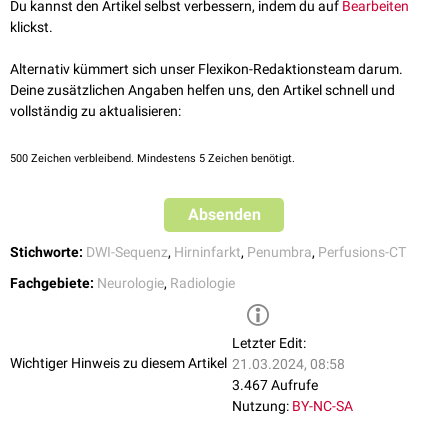
Du kannst den Artikel selbst verbessern, indem du auf
Bearbeiten
verringerter relativer
zerebraler Blutfluss
(CBF): < 30 % des
klickst.
Normbereichs
verringertes
zerebrales Blutvolumen
(CBV): < 40 % des Normbereichs
Alternativ kümmert sich unser Flexikon-Redaktionsteam darum.
siehe Hauptartikel
Deine zusätzlichen Angaben helfen uns, den Artikel schnell und
:
Perfusions-CT (Hirninfarkt)
vollständig zu aktualisieren:
Magnetresonanztomographie
In der
Magnetresonanztomographie
(MRT) entspricht der Infarktkern
500
Zeichen verbleibend. Mindestens 5 Zeichen benötigt.
ungefähr der Gehirnregion, die eine
Diffusionsstörung
in
diffusionsgewichteten Sequenzen (
DWI
) aufweist.
Absenden
Stichworte:
DWI-Sequenz
,
Hirninfarkt
,
Penumbra
,
Perfusions-CT
Fachgebiete:
Neurologie
,
Radiologie
Letzter Edit:
Wichtiger Hinweis zu diesem Artikel
21.03.2024, 08:58
3.467 Aufrufe
Nutzung:
BY-NC-SA