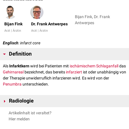
Bijan Fink, Dr. Frank
Antwerpes
Bijan Fink
Dr. Frank Antwerpes
Arzt | Ärztin
Arzt | Ärztin
Englisch
: infarct core
Definition
Als
Infarktkern
wird bei Patienten mit
ischämischem Schlaganfall
das
Gehirnareal
bezeichnet, das bereits
infarziert
ist oder unabhängig von
der Therapie unwiderruflich infarzieren wird. Es wird von der
Penumbra
unterschieden.
Radiologie
Artikelinhalt ist veraltet?
Computertomographie
Hier melden
In der
Perfusions-CT
ist der Infarktkern definiert durch:
erhöhte
Mean Transit Time
(MTT)