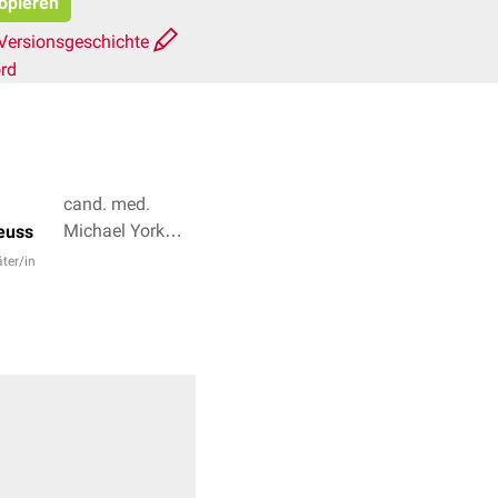
kopieren
Versionsgeschichte
rd
cand. med.
Michael York
euss
von Lüde,
äter/in
Lennart Paulsen
+ 3