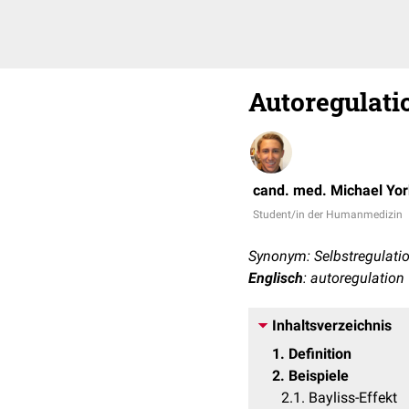
Autoregulati
cand. med. Michael Yo
Student/in der Humanmedizin
Synonym: Selbstregulati
Englisch
: autoregulation
Inhaltsverzeichnis
1
Definition
2
Beispiele
2.1
Bayliss-Effekt