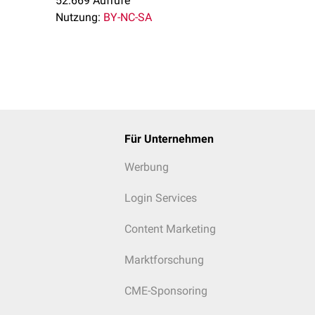
52.669 Aufrufe
 die Reduzierung des Metabolismus und ein hohes Angebot an S
Nutzung:
BY-NC-SA
Für Unternehmen
Werbung
Login Services
Content Marketing
Marktforschung
CME-Sponsoring