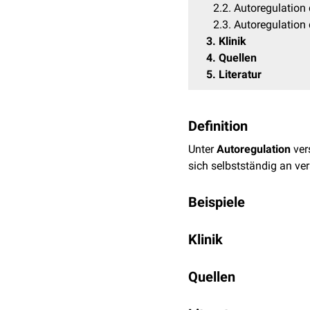
2.2
Autoregulation 
2.3
Autoregulation
3
Klinik
4
Quellen
5
Literatur
Definition
Unter
Autoregulation
ver
sich selbstständig an v
Beispiele
Bayliss-Effekt
Klinik
Der
Bayliss-Effekt
bezeic
Schädigungen des Gehir
gewährleistet, dass der 
Quellen
[
1
]
negativ beeinflussen.
E
Blutdruck folgt eine
Vaso
Autoregulation des Gehi
↑
Budohoski KP, Czosny
kann die lokale
Durchblu