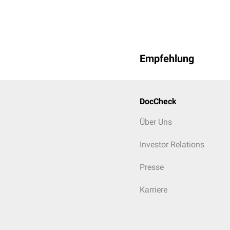
Vasodilatation, während
Vasokonstriktion führen.
Empfehlung
DocCheck
Über Uns
Investor Relations
Presse
Karriere