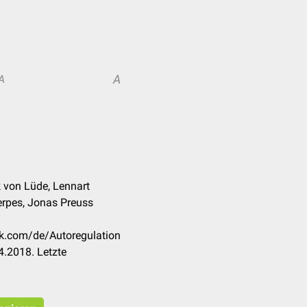
A
A
 von Lüde, Lennart
erpes, Jonas Preuss
ck.com/de/Autoregulation
.2018. Letzte