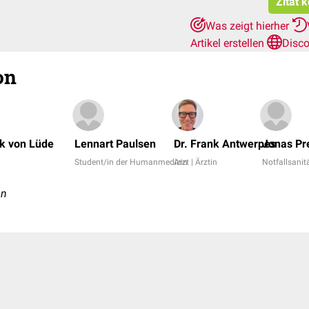
Zitat 
Was zeigt hierher
Artikel erstellen
Disco
on
rk von Lüde
Lennart Paulsen
Dr. Frank Antwerpes
Jonas Pr
Student/in der Humanmedizin
Arzt | Ärztin
Notfallsanit
on