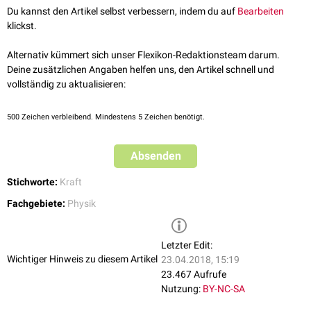
Strömungswiderstand in den
Atemwegen
wird
Resistance
genannt.
v ρ η. Der Strömungswiderstand in
turbulenten
Strömungen lässt sich
Anhaften des Fluids an den Oberflächen des Körpers entstehen.
Du kannst den Artikel selbst verbessern, indem du auf
Bearbeiten
nur experimentell oder per Simulation ermitteln.
klickst.
Alternativ kümmert sich unser Flexikon-Redaktionsteam darum.
Deine zusätzlichen Angaben helfen uns, den Artikel schnell und
vollständig zu aktualisieren:
500
Zeichen verbleibend. Mindestens 5 Zeichen benötigt.
Absenden
Stichworte:
Kraft
Fachgebiete:
Physik
Letzter Edit:
Wichtiger Hinweis zu diesem Artikel
23.04.2018, 15:19
23.467 Aufrufe
Nutzung:
BY-NC-SA