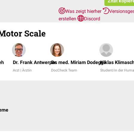
Zitat kopier
Was zeigt hierher
Versionsge
erstellen
Discord
Motor Scale
eh
Dr. Frank Antwerpes
Dr. med. Miriam Dodegge
Niklas Klimasc
Arzt | Ärztin
DocCheck Team
Student/in der Hum
teme