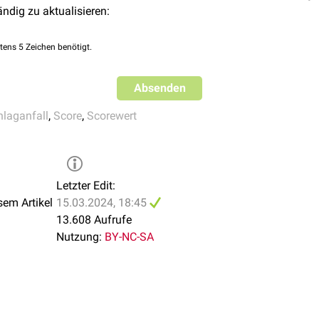
ändig zu aktualisieren:
0 Punkte: normal
1 Punkt: schwach
tens 5 Zeichen benötigt.
2 Punkte: keine Griffkraft
Absenden
hlaganfall
,
Score
,
Scorewert
Letzter Edit:
sem Artikel
15.03.2024, 18:45
13.608 Aufrufe
Nutzung:
BY-NC-SA