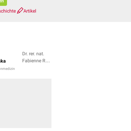
en
schichte
Artikel
Dr. rer. nat.
Fabienne Reh,
hka
Dr. Frank
anmedizin
Antwerpes + 2