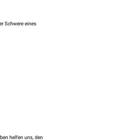
er Schwere eines
 Prehospital Stroke
trachtet.
zit) und 10 (stärkstes
ACTERIZE STROKE
ined large vessel
ben helfen uns, den