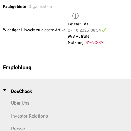
Organisation von Kongressen, Workshops und Seminaren für
Fachgebiete:
Organisation
Fachpersonal
Bereitstellung von Online-Materialien, Webinaren und E-Learning-
Angeboten
Letzter Edit:
Förderung des wissenschaftlichen Nachwuchses durch Preise und
Wichtiger Hinweis zu diesem Artikel
07.10.2025, 08:34
Stipendien
993 Aufrufe
Nutzung:
BY-NC-SA
Öffentlichkeitsarbeit und Prävention
Aufklärung der Bevölkerung über
Risikofaktoren
und Frühsymptome
des Schlaganfalls
Unterstützung von Kampagnen wie dem
FAST-Test
zur frühzeitigen
Empfehlung
Erkennung
Beratung gesundheitspolitischer Entscheidungsträger zur
Optimierung der Schlaganfallversorgung
DocCheck
Über Uns
Investor Relations
Presse