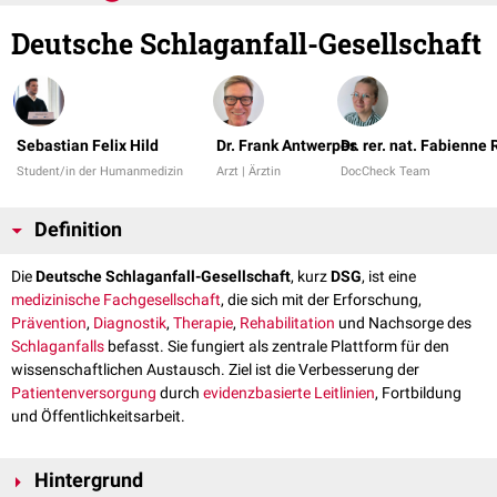
Deutsche Schlaganfall-Gesellschaft
Sebastian Felix Hild
Dr. Frank Antwerpes
Dr. rer. nat. Fabienne
Student/in der Humanmedizin
Arzt | Ärztin
DocCheck Team
Definition
Die
Deutsche Schlaganfall-Gesellschaft
, kurz
DSG
, ist eine
medizinische
Fachgesellschaft
, die sich mit der Erforschung,
Prävention
,
Diagnostik
,
Therapie
,
Rehabilitation
und Nachsorge des
Schlaganfalls
befasst. Sie fungiert als zentrale Plattform für den
wissenschaftlichen Austausch. Ziel ist die Verbesserung der
Patientenversorgung
durch
evidenzbasierte
Leitlinien
, Fortbildung
und Öffentlichkeitsarbeit.
Hintergrund