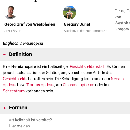
Georg G
von
Westpha
Georg Graf von Westphalen
Gregory Dunst
Gregory
Arzt | Ärztin
Student/in der Humanmedizin
Dunst 
Englisch
: hemianopsia
Definition
Eine
Hemianopsie
ist ein halbseitiger
Gesichtsfeldausfall
. Es können
je nach Lokalisation der Schädigung verschiedene Anteile des
Gesichtsfelds
betroffen sein. Die Schädigung kann an einem
Nervus
opticus
bzw.
Tractus opticus
, am
Chiasma opticum
oder im
Sehzentrum
vorhanden sein.
Formen
Man kann die Hemianopsie folgendermaßen unterteilen:
Artikelinhalt ist veraltet?
Homonyme Hemianopsie
(ein Gesichtsfeldausfall derselben Hälfte in
Hier melden