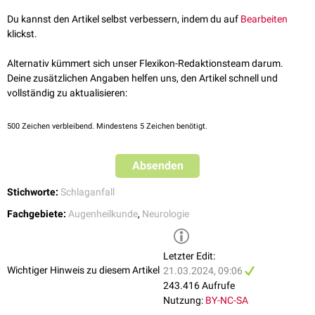
beiden
Augen
); z.B. bei einer Schädigung eines Tractus opticus oder
des Sehzentrums einer
Hirnhälfte
.
Du kannst den Artikel selbst verbessern, indem du auf
Bearbeiten
Heteronyme Hemianopsie
(beide medialen oder lateralen
klickst.
Seitenhälften des Gesichtsfelds); z.B. bei einer Schädigung des
Chiasma opticum, wobei es vor allem zur
bitemporalen Hemianopsie
Alternativ kümmert sich unser Flexikon-Redaktionsteam darum.
kommt.
Deine zusätzlichen Angaben helfen uns, den Artikel schnell und
Beidseitige Hemianopsie infolge eines Ausfalls beider Sehzentren
vollständig zu aktualisieren:
Quadrantenanopsie
Von der Hemianopsie wird der
visuelle Neglect
abgegrenzt. Hier
500
Zeichen verbleibend. Mindestens 5 Zeichen benötigt.
vernachlässigen die Betroffenen die Wahrnehmung einer Körperseite.
Dieser Wahrnehmungsstörung liegt eine Schädigung des
kontralateralen
Absenden
Parietallappens
zugrunde - die Sehbahn ist in der Regel intakt.
siehe auch
:
Sehbahn
,
Gesichtsfeld
,
Hemiachromatopsie
, Sehstörung,
Stichworte:
Schlaganfall
Sehbehinderung
Fachgebiete:
Augenheilkunde
,
Neurologie
Letzter Edit:
Wichtiger Hinweis zu diesem Artikel
21.03.2024, 09:06
243.416 Aufrufe
Nutzung:
BY-NC-SA