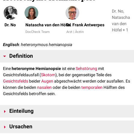
Dr. No,
Natascha
van den
Dr. No
Natascha van den Höfel
Dr. Frank Antwerpes
Höfel + 1
DocCheck Team
Arzt | Ärztin
Englisch
: heteronymous hemianopsia
Definition
Eine
heteronyme Hemianopsie
ist eine
Sehstörung
mit
Gesichtsfeldausfall (
Skotom
), bei der gegenseitige Teile des
Gesichtsfelds
beider
Augen
abgeschwächt werden oder ausfallen. Es
können die beiden
nasalen
oder die beiden
temporalen
Hälften des
Gesichtsfelds betroffen sein.
Einteilung
Heteronyme Hemianopsien können als bitemporale oder binasale
Ursachen
Hemianopsien auftreten.