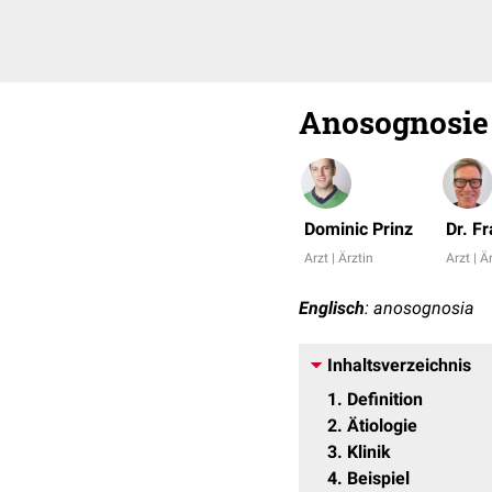
Anosognosie
Dominic Prinz
Dr. F
Arzt | Ärztin
Arzt | Ä
Englisch
: anosognosia
Inhaltsverzeichnis
1
Definition
2
Ätiologie
3
Klinik
4
Beispiel