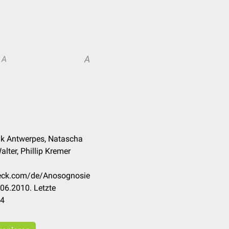
A
A
ank Antwerpes, Natascha
lter, Phillip Kremer
check.com/de/Anosognosie
06.2010. Letzte
24