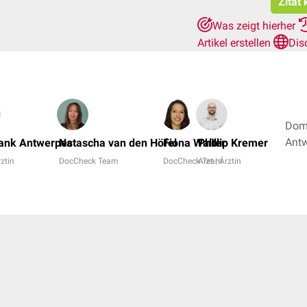
Zitat
Was zeigt hierher
Artikel erstellen
Dis
Domi
rank Antwerpes
Natascha van den Höfel
Fiona Walter
Phillip Kremer
rztin
DocCheck Team
DocCheck Team
Arzt | Ärztin