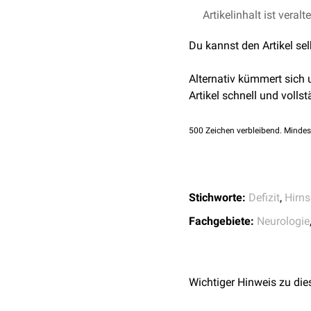
Kortikale Blindheit
Artikelinhalt ist veralt
Pschyrembel - Anoso
Liegen mehrere Defizite 
Karnath et al. Kognit
Du kannst den Artikel se
Beeinträchtigungen kom
Häufig wird eine Anosog
Alternativ kümmert sich
Artikel schnell und vollst
500
Zeichen verbleibend. Mindes
Stichworte:
Defizit
,
Hirn
Fachgebiete:
Neurologie
Wichtiger Hinweis zu die