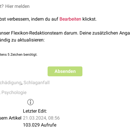
et?
gnosie
Hier melden
, abgerufen am 28.11.2022
vor, kann es im Rahmen einer Anosognosie zu einem selektiven 
ive Neurologie, Georg Thieme Verlag, 2006
lbst verbessern, indem du auf
Bearbeiten
klickst.
men.
nosie von
Konfabulationen
begleitet.
 unser Flexikon-Redaktionsteam darum. Deine zusätzlichen Anga
ändig zu aktualisieren:
tens 5 Zeichen benötigt.
Absenden
schädigung
,
Schlaganfall
,
Psychologie
Letzter Edit:
sem Artikel
21.03.2024, 08:56
103.029 Aufrufe