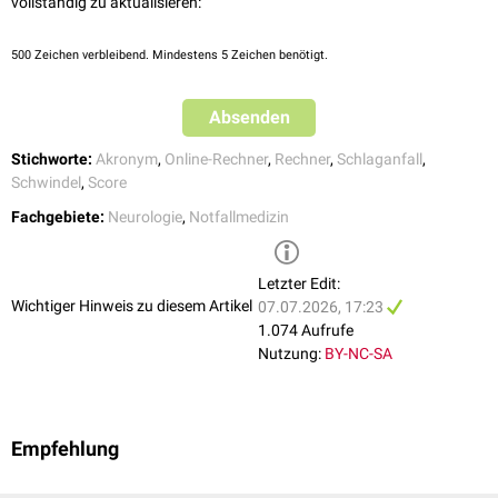
vollständig zu aktualisieren:
H
Anamnestisch kein Schwindel, keine
2
500
Zeichen verbleibend. Mindestens 5 Zeichen benötigt.
Benommenheit, keine
labyrinthäre
oder
vestibuläre
Störung ("no
h
istory")
Absenden
Stichworte:
Akronym
,
Online-Rechner
,
Rechner
,
Schlaganfall
,
Schwindel
,
Score
Fachgebiete:
Neurologie
,
Notfallmedizin
Letzter Edit:
Wichtiger Hinweis zu diesem Artikel
07.07.2026, 17:23
1.074 Aufrufe
Nutzung:
BY-NC-SA
Empfehlung