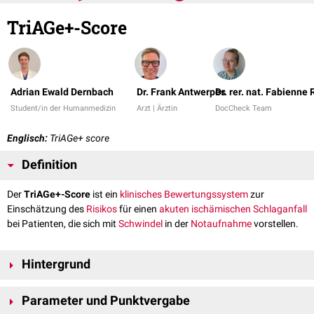
TriAGe+-Score
Adrian Ewald Dernbach
Dr. Frank Antwerpes
Dr. rer. nat. Fabienne
Student/in der Humanmedizin
Arzt | Ärztin
DocCheck Team
Englisch:
TriAGe+ score
Definition
Der
TriAGe+-Score
ist ein
klinisches Bewertungssystem
zur
Einschätzung des
Risikos
für einen
akuten ischämischen Schlaganfall
bei Patienten, die sich mit
Schwindel
in der
Notaufnahme
vorstellen.
Hintergrund
Der Score wurde 2017 von Kuroda et al. in Japan anhand einer
Parameter und Punktvergabe
einzentrischen Studie mit 498 Patienten entwickelt, um die
[
1
]