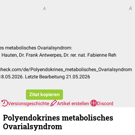
A
A
nes metabolisches Ovarialsyndrom:
Hauten, Dr. Frank Antwerpes, Dr. rer. nat. Fabienne Reh
occheck.com/de/Polyendokrines_metabolisches_Ovarialsyndrom
8.05.2026. Letzte Bearbeitung 21.05.2026
Zitat kopieren
r
Versionsgeschichte
Artikel erstellen
Discord
Polyendokrines metabolisches
Ovarialsyndrom