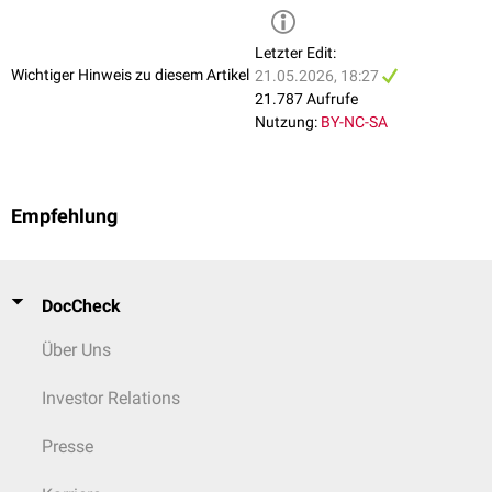
↑
Cronin et al.,
Development of a Health-Related Quality-of-Life
Behandlung der metabolischen Symptome
Questionnaire (PCOSQ) for Women with Polycystic Ovary Syndrome
Letzter Edit:
(PCOS)
, Journal of Clinical Endocrinology & Metabolism, 1998
Bei Insulinresistenz wird
Off-Label
Metformin
zur Senkung des
Wichtiger Hinweis zu diesem Artikel
21.05.2026, 18:27
Blutzuckerspiegels eingesetzt. Metformin führt zudem zu einer Senkung
21.787 Aufrufe
der Androgenkonzentration in Ovar und Nebennierenrinde.
Nutzung:
BY-NC-SA
Empfehlung
DocCheck
Über Uns
Investor Relations
Presse