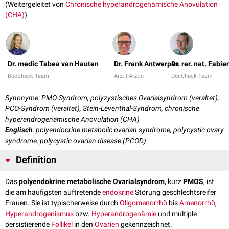
(Weitergeleitet von
Chronische hyperandrogenämische Anovulation
(CHA)
)
Dr. medic Tabea van Hauten
Dr. Frank Antwerpes
Dr. rer. nat. Fabi
DocCheck Team
Arzt | Ärztin
DocCheck Team
Synonyme: PMO-Syndrom, polyzystisches Ovarialsyndrom (veraltet),
PCO-Syndrom (veraltet), Stein-Leventhal-Syndrom, chronische
hyperandrogenämische Anovulation (CHA)
Englisch
: polyendocrine metabolic ovarian syndrome, polycystic ovary
syndrome, polycystic ovarian disease (PCOD)
Definition
Das
polyendokrine metabolische Ovarialsyndrom
, kurz
PMOS
, ist
die am häufigsten auftretende
endokrine
Störung geschlechtsreifer
Frauen. Sie ist typischerweise durch
Oligomenorrhö
bis
Amenorrhö
,
Hyperandrogenismus
bzw.
Hyperandrogenämie
und multiple
persistierende
Follikel
in den
Ovarien
gekennzeichnet.