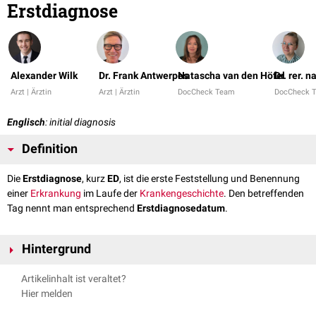
Erstdiagnose
Alexander Wilk
Dr. Frank Antwerpes
Natascha van den Höfel
Dr. rer. 
Arzt | Ärztin
Arzt | Ärztin
DocCheck Team
DocCheck 
Englisch
: initial diagnosis
Definition
Die
Erstdiagnose
, kurz
ED
, ist die erste Feststellung und Benennung
einer
Erkrankung
im Laufe der
Krankengeschichte
. Den betreffenden
Tag nennt man entsprechend
Erstdiagnosedatum
.
Hintergrund
Besonders wichtig ist die Erstdiagnose bei
malignen
Tumoren
. Denn
Artikelinhalt ist veraltet?
unter Einbeziehung des jeweiligen Stadiums können hieraus
Prognosen
Hier melden
bezüglich der
Lebenserwartung
erstellt werden.