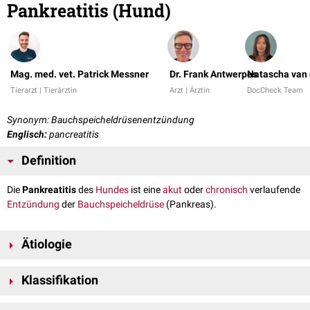
Pankreatitis (Hund)
Mag. med. vet. Patrick Messner
Dr. Frank Antwerpes
Natascha van 
Tierarzt | Tierärztin
Arzt | Ärztin
DocCheck Team
Synonym: Bauchspeicheldrüsenentzündung
Englisch:
pancreatitis
Definition
Die
Pankreatitis
des
Hundes
ist eine
akut
oder
chronisch
verlaufende
Entzündung
der
Bauchspeicheldrüse
(Pankreas).
Ätiologie
Die
Ätiologie
einer Pankreatitis bleibt oft ungeklärt (
idiopathische
Klassifikation
Pankreatitis).
Zu den
Risikofaktoren
gehören die Aufnahme
fettreicher
Mahlzeiten,
Anhand der
Klinik
und der
Histologie
unterscheidet man zwischen zwei