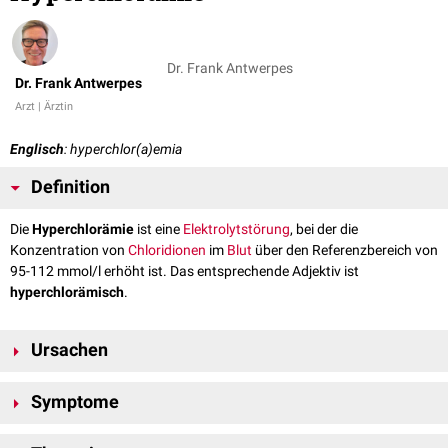
Dr. Frank Antwerpes
Dr. Frank Antwerpes
Arzt | Ärztin
Englisch
: hyperchlor(a)emia
Definition
Die
Hyperchlorämie
ist eine
Elektrolytstörung
, bei der die
Konzentration von
Chloridionen
im
Blut
über den Referenzbereich von
95-112 mmol/l erhöht ist. Das entsprechende Adjektiv ist
hyperchlorämisch
.
Ursachen
Diarrhö
mit
Bikarbonatverlust
Symptome
Renal-tubuläre Azidose
Typ I oder II
Nierenversagen
Eine Hyperchlorämie kann
asymptomatisch
sein, oder sich durch
Infusion von
NaCl
-haltigen
Infusionslösungen