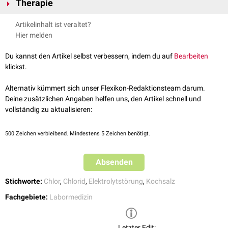
Therapie
Symptome wie gesteigertes
Durstgefühl
oder Muskelschwäche
Diabetische Ketoazidose
bemerkbar machen.
Die Therapie ist abhängig von der auslösenden Ursache.
Medikamente (
Carboanhydrasehemmer
)
Artikelinhalt ist veraltet?
Hier melden
Du kannst den Artikel selbst verbessern, indem du auf
Bearbeiten
klickst.
Alternativ kümmert sich unser Flexikon-Redaktionsteam darum.
Deine zusätzlichen Angaben helfen uns, den Artikel schnell und
vollständig zu aktualisieren:
500
Zeichen verbleibend. Mindestens 5 Zeichen benötigt.
Absenden
Stichworte:
Chlor
,
Chlorid
,
Elektrolytstörung
,
Kochsalz
Fachgebiete:
Labormedizin
Letzter Edit: