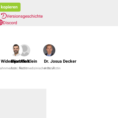
t kopieren
r
Versionsgeschichte
Discord
Dr.
No,
 Widenhorn
Bijan Fink
Udo Klein
Dr. Josua Decker
Dr.
 Zahnmedizin
Arzt | Ärztin
Nichtmedizinischer Beruf
Arzt | Ärztin
Frank
Antwerpes
+
11