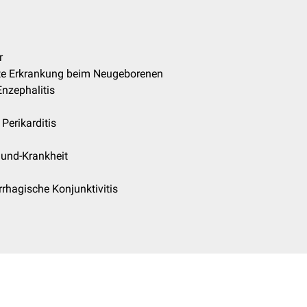
r
rte Erkrankung beim Neugeborenen
Enzephalitis
 Perikarditis
und-Krankheit
rhagische Konjunktivitis