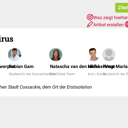
Zita
Was zeigt hierhe
Artikel erstellen
irus
twerpes
Fabian Gam
Natascha van den Höfel
Michael Vogt
Anna-Maria
Student/in der Humanmedizin
DocCheck Team
Arzt | Ärztin
Student/in der
en Stadt Coxsackie, dem Ort der Erstisolation