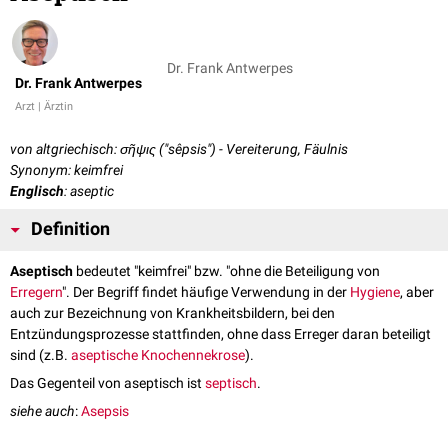
Dr. Frank Antwerpes
Dr. Frank Antwerpes
Arzt | Ärztin
von altgriechisch: σῆψις ("sêpsis") - Vereiterung, Fäulnis
Synonym: keimfrei
Englisch
: aseptic
Definition
Aseptisch
bedeutet "keimfrei" bzw. "ohne die Beteiligung von
Erregern
". Der Begriff findet häufige Verwendung in der
Hygiene
, aber
auch zur Bezeichnung von Krankheitsbildern, bei den
Entzündungsprozesse stattfinden, ohne dass Erreger daran beteiligt
sind (z.B.
aseptische Knochennekrose
).
Das Gegenteil von aseptisch ist
septisch
.
siehe auch
:
Asepsis