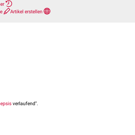
her
te
Artikel erstellen
epsis
verlaufend".