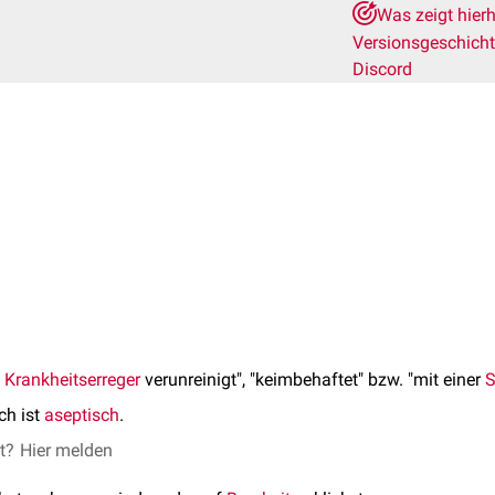
Was zeigt hier
Versionsgeschich
Discord
h
Krankheitserreger
verunreinigt", "keimbehaftet" bzw. "mit einer
S
ch ist
aseptisch
.
et?
Hier melden