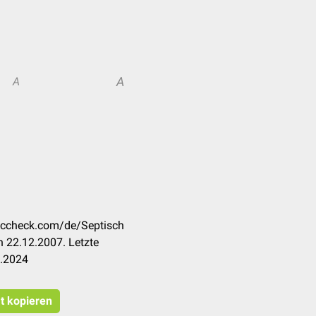
A
A
doccheck.com/de/Septisch
 22.12.2007. Letzte
3.2024
at kopieren