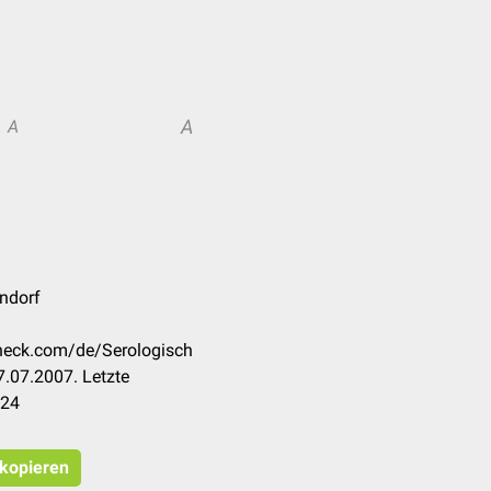
A
A
endorf
check.com/de/Serologisch
.07.2007. Letzte
024
 kopieren