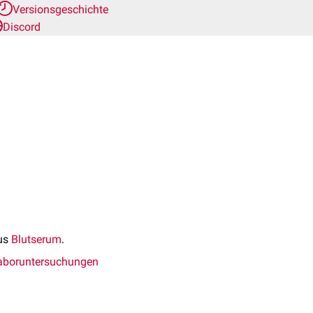
Versionsgeschichte
Discord
aus
Blutserum
.
aboruntersuchungen