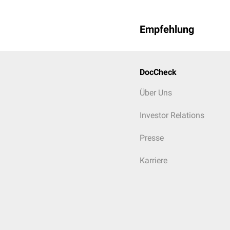
Empfehlung
DocCheck
Über Uns
Investor Relations
Presse
Karriere