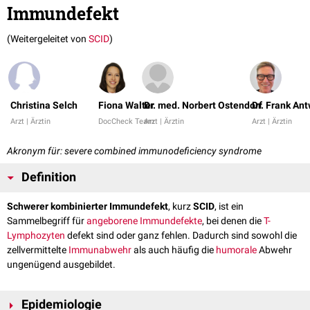
Immundefekt
(Weitergeleitet von
SCID
)
Christina Selch
Fiona Walter
Dr. med. Norbert Ostendorf
Dr. Frank An
Arzt | Ärztin
DocCheck Team
Arzt | Ärztin
Arzt | Ärztin
Akronym für: severe combined immunodeficiency syndrome
Definition
Schwerer kombinierter Immundefekt
, kurz
SCID
, ist ein
Sammelbegriff für
angeborene
Immundefekte
, bei denen die
T-
Lymphozyten
defekt sind oder ganz fehlen. Dadurch sind sowohl die
zellvermittelte
Immunabwehr
als auch häufig die
humorale
Abwehr
ungenügend ausgebildet.
Epidemiologie