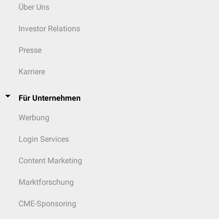
Makulopapulöses
u.a. Echoviren 2, 4, 5, 9, 11, 16, 18,
Über Uns
Exanthem
verschiedene Coxsackie-A-Typen
Investor Relations
Schnupfen
u.a. Coxsackie A1, A11, 21, 24
Presse
u.a. Coxsackie A und B1 bis B5,
"Sommergrippe"
Echoviren 11, 20, Enterovirus 68
Karriere
Pneumonie
Enterovirus 68, 74, 78, Coxsackie A16
Für Unternehmen
Akute
hämorrhagische
Enterovirus 70, Coxsackie A24
Werbung
Konjunktivitis
Login Services
Perinatal
: Myokarditis,
u.a. Coxsackie A und B, Echovirus 11
Hepatitis
, Enzephalitis
Content Marketing
Marktforschung
CME-Sponsoring