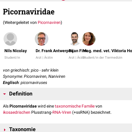
Picornaviridae
(Weitergeleitet von
Picornaviren
)
Nils Nicolay
Dr. Frank Antwerpes
Bijan Fink
Mag. med. vet. Viktoria H
Student/in
Arzt | Ärztin
Arzt | Ärztin
Student/in der Tiermedizin
von griechisch: pico - sehr klein
Synonyme: Picornaviren, Naniviren
Englisch
: picornaviruses
Definition
Als
Picornaviridae
wird eine
taxonomische
Familie
von
ikosaedrischen
Plusstrang-
RNA-Viren
(+ssRNA) bezeichnet.
Taxonomie