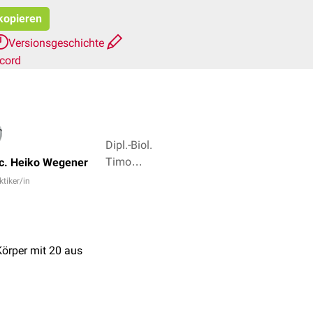
 kopieren
Versionsgeschichte
cord
Dipl.-Biol.
Timo
.c. Heiko Wegener
Freyer, Dr.
ktiker/in
Frank
Antwerpes
+ 3
Körper mit 20 aus