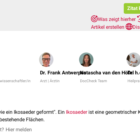
Zitat
Was zeigt hierher
Artikel erstellen
Dis
Dr. Frank Antwerpes
Natascha van den Höfel
Dr. h
rwissenschaftler/in
Arzt | Ärztin
DocCheck Team
Heilpra
ie ein Ikosaeder geformt". Ein
Ikosaeder
ist eine geometrischer 
 bestehende Flächen.
et?
Hier melden