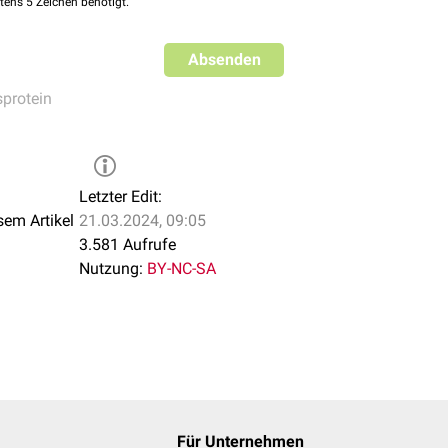
4
(NSP4)
tens 5 Zeichen benötigt.
5
(NSP5)
Absenden
sprotein
nsferase
(NSP14)
ferase
(NSP16)
Letzter Edit:
sem Artikel
21.03.2024, 09:05
3.581 Aufrufe
Nutzung:
BY-NC-SA
Für Unternehmen