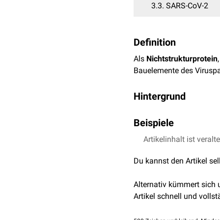
3.3
SARS-CoV-2
Definition
Als
Nichtstrukturprotein
Bauelemente des Viruspar
Hintergrund
Zu den Nichtstrukturprote
Beispiele
sind. Diese Gruppe setzt 
Virusproteinen zusammen.
Artikelinhalt ist veralt
Hepatitis-C-Virus
werden erst im Rahmen der
Nichtstrukturprotein 
Du kannst den Artikel se
Eine Ausnahme ist die
R
Nichtstrukturprotein 
Polarität. Dieses Enzym 
Alternativ kümmert sich
auch Proteine, die
kovale
Rotavirus
Artikel schnell und vollst
HBx
des
Hepatitis-B-Viru
Nichtstrukturprotein 