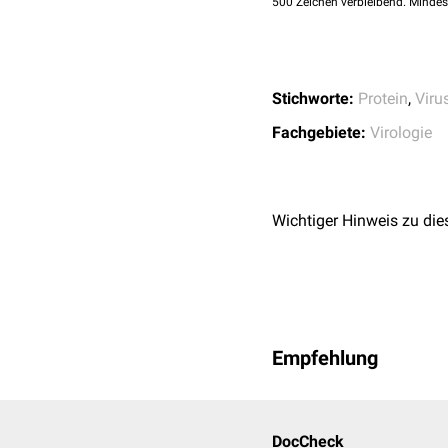
Nichtstrukturprotein 
500
Zeichen verbleibend. Mindes
Nichtstrukturprotein 
SARS-CoV-2
Stichworte:
Protein
,
Viru
Guanin-N7-Methyltra
O-Ribose-Methyltrans
Fachgebiete:
Virologie
Wichtiger Hinweis zu die
Empfehlung
DocCheck