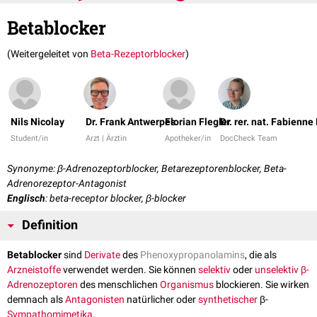
Betablocker
(Weitergeleitet von
Beta-Rezeptorblocker
)
Nils Nicolay
Dr. Frank Antwerpes
Florian Flegler
Dr. rer. nat. Fabienne
Student/in
Arzt | Ärztin
Apotheker/in
DocCheck Team
Synonyme: β-Adrenozeptorblocker, Betarezeptorenblocker, Beta-
Adrenorezeptor-Antagonist
Englisch
: beta-receptor blocker, β-blocker
Definition
Betablocker
sind
Derivate
des
Phenoxypropanolamins
, die als
Arzneistoffe
verwendet werden. Sie können
selektiv
oder
unselektiv
β-
Adrenozeptoren
des menschlichen
Organismus
blockieren. Sie wirken
demnach als
Antagonisten
natürlicher oder
synthetischer
β-
Sympathomimetika
.