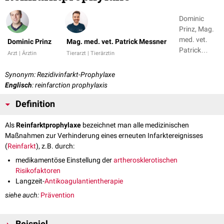
Dominic
Prinz, Mag.
med. vet.
Dominic Prinz
Mag. med. vet. Patrick Messner
Patrick
Arzt | Ärztin
Tierarzt | Tierärztin
Messner
Synonym: Rezidivinfarkt-Prophylaxe
Englisch
: reinfarction prophylaxis
Definition
Als
Reinfarktprophylaxe
bezeichnet man alle medizinischen
Maßnahmen zur Verhinderung eines erneuten Infarktereignisses
(
Reinfarkt
), z.B. durch:
medikamentöse Einstellung der
artherosklerotischen
Risikofaktoren
Langzeit-
Antikoagulantientherapie
siehe auch:
Prävention