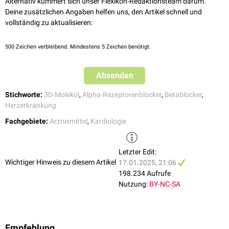
ausgeprägte
Bradykardie
Psychose
Alternativ kümmert sich unser Flexikon-Redaktionsteam darum.
AV-Block
zweiter und dritter Grad.
Ödeme
Deine zusätzlichen Angaben helfen uns, den Artikel schnell und
unbehandeltes
Phäochromozytom
Thrombopenie
vollständig zu aktualisieren:
Leukopenie
Eine relative Kontraindikation besteht bei
Hyperthyreose
.
Nierenversagen
bei
Niereninsuffizienz
500
Zeichen verbleibend. Mindestens 5 Zeichen benötigt.
Absenden
Stichworte:
3D-Molekül
,
Alpha-Rezeptorenblocker
,
Betablocker
,
Herzerkrankung
Fachgebiete:
Arzneimittel
,
Kardiologie
Letzter Edit:
Wichtiger Hinweis zu diesem Artikel
17.01.2025, 21:06
198.234 Aufrufe
Nutzung:
BY-NC-SA
Empfehlung