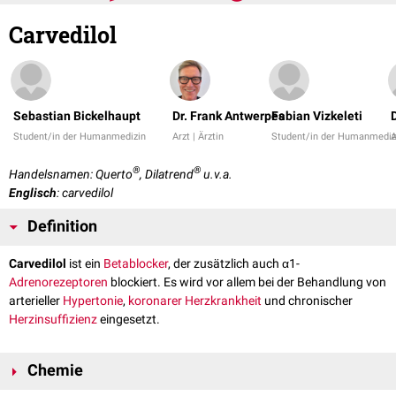
Carvedilol
Sebastian Bickelhaupt
Dr. Frank Antwerpes
Fabian Vizkeleti
Student/in der Humanmedizin
Arzt | Ärztin
Student/in der Humanmediz
A
®
®
Handelsnamen: Querto
, Dilatrend
u.v.a.
Englisch
: carvedilol
Definition
Carvedilol
ist ein
Betablocker
, der zusätzlich auch α1-
Adrenorezeptoren
blockiert. Es wird vor allem bei der Behandlung von
arterieller
Hypertonie
,
koronarer Herzkrankheit
und chronischer
Herzinsuffizienz
eingesetzt.
Chemie