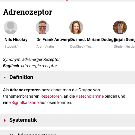
Adrenozeptor
Nils Nicolay
Dr. Frank Antwerpes
Dr. med. Miriam Dodegge
Elijah Sem
Student/in
Arzt | Ärztin
DocCheck Team
Student/in d
Synonym: adrenerger Rezeptor
Englisch
: adrenergic receptor
Definition
Als
Adrenozeptoren
bezeichnet man die Gruppe von
transmembranären
Rezeptoren
, an die
Katecholamine
binden und
eine
Signalkaskade
auslösen können.
Systematik
Alle Adrenozeptoren gehören zur Gruppe der
metabotropen
,
G-Protein-