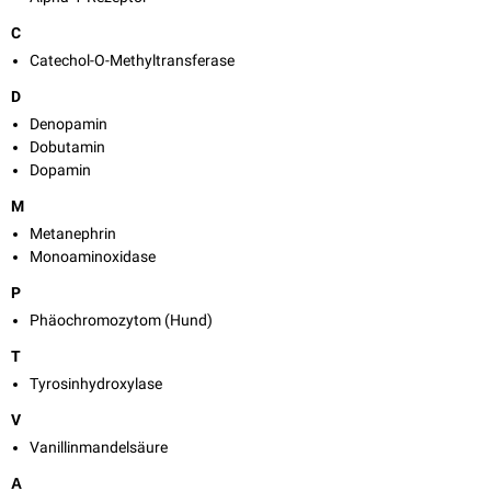
C
Catechol-O-Methyltransferase
D
Denopamin
Dobutamin
Dopamin
M
Metanephrin
Monoaminoxidase
P
Phäochromozytom (Hund)
T
Tyrosinhydroxylase
V
Vanillinmandelsäure
Α