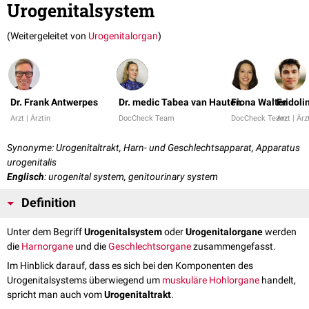
Urogenitalsystem
(Weitergeleitet von
Urogenitalorgan
)
Dr. Frank Antwerpes
Dr. medic Tabea van Hauten
Fiona Walter
Fridoli
Arzt | Ärztin
DocCheck Team
DocCheck Team
Arzt | Ärz
Synonyme: Urogenitaltrakt, Harn- und Geschlechtsapparat, Apparatus
urogenitalis
Englisch
: urogenital system, genitourinary system
Definition
Unter dem Begriff
Urogenitalsystem
oder
Urogenitalorgane
werden
die
Harnorgane
und die
Geschlechtsorgane
zusammengefasst.
Im Hinblick darauf, dass es sich bei den Komponenten des
Urogenitalsystems überwiegend um
muskuläre
Hohlorgane
handelt,
spricht man auch vom
Urogenitaltrakt
.