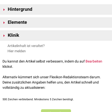
Hintergrund
Die Harnorgane und die Geschlechtsorgane haben zwar unterschiedliche
Elemente
Aufgaben, werden aber aufgrund ihrer gemeinsamen
embryologischen
Entwicklung und ihrer engen funktionellen und
topografischen
Zum Urogenitalsystem zählen folgende Organe:
Beziehung zusammengeführt. Das hat sich auch
klinisch
als sinnvoll
Klinik
erwiesen, da Erkrankungen des einen Systems rasch auf das andere
Harnorgane (Organa urinaria)
Das Urogenitalsytem fällt in das Fachgebiet der
Urologie
und der
übergreifen können.
Artikelinhalt ist veraltet?
Niere
(Ren, Nephros)
Gynäkologie
. Eine Kombination aus beiden Teilgebieten wird als
Hier melden
Harnleiter
(Ureter)
Urogynäkologie
bezeichnet.
Harnblase
(Vesica urinaria)
Du kannst den Artikel selbst verbessern, indem du auf
Bearbeiten
Harnröhre
(Urethra)
klickst.
Geschlechtsorgane (Organa genitalia)
Alternativ kümmert sich unser Flexikon-Redaktionsteam darum.
Geschlechtsorgane des Mannes (Organa genitalia masculina)
Deine zusätzlichen Angaben helfen uns, den Artikel schnell und
Äußere Geschlechtsorgane
vollständig zu aktualisieren:
Penis
Hodensack
(Skrotum)
500
Zeichen verbleibend. Mindestens 5 Zeichen benötigt.
Innere Geschlechtsorgane