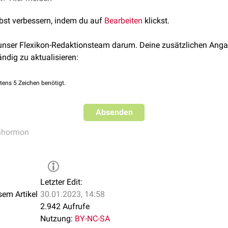
lbst verbessern, indem du auf
Bearbeiten
klickst.
AM)
 unser Flexikon-Redaktionsteam darum. Deine zusätzlichen Anga
 (T2AM)
ändig zu aktualisieren:
min (T3AM)
 ihrer großen strukturellen Ähnlichkeit mit Schilddrüsenhormon
tens 5 Zeichen benötigt.
ptoren
im Zellkern, sondern an
G-Protein-gekoppelte Rezeptoren
tor
TAAR1
.
Absenden
nhormon
Letzter Edit:
sem Artikel
30.01.2023, 14:58
2.942 Aufrufe
Nutzung:
BY-NC-SA