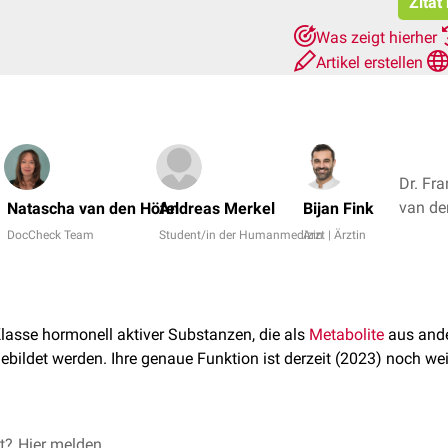
Zitat
Was zeigt hierher
Artikel erstellen
Dr. Fr
Natascha van den Höfel
Andreas Merkel
Bijan Fink
DocCheck Team
Student/in der Humanmedizin
Arzt | Ärztin
lasse hormonell aktiver Substanzen, die als
Metabolite
aus and
ebildet werden. Ihre genaue Funktion ist derzeit (2023) noch w
durch
et?
Hier melden
Decarboxylierung
des
Alaninrestes
verschiedender
Iodoth