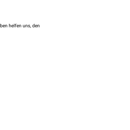
ben helfen uns, den
 nicht an
. T1AM bindet