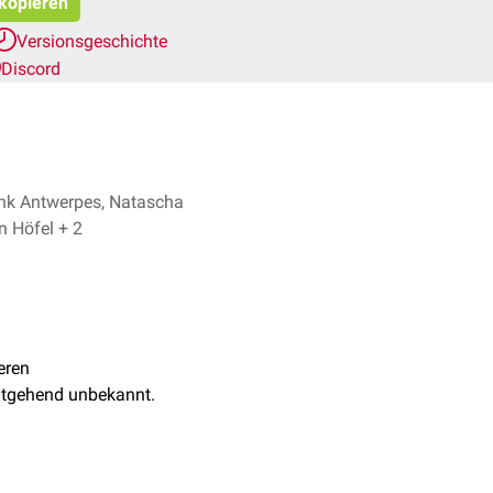
 kopieren
Versionsgeschichte
Discord
ank Antwerpes, Natascha
van den Höfel + 2
eren
eitgehend unbekannt.
yronine
. Man