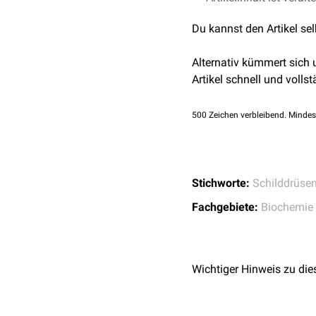
unterscheidet:
Du kannst den Artikel se
Thyronamin (T0AM)
3-Iodthyronamin (T1
Alternativ kümmert sich
3,5-Diiodthyronamin
Artikel schnell und vollst
3,3',5-Triiodthyrona
Thyronamine binden trotz
500
Zeichen verbleibend. Mindes
Schilddrüsenhormonreze
beispielsweise an Rezep
Stichworte:
Schilddrüse
Fachgebiete:
Biochemie
Wichtiger Hinweis zu die