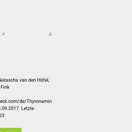
A
A
Natascha van den Höfel,
 Fink
check.com/de/Thyronamin
.09.2017. Letzte
23