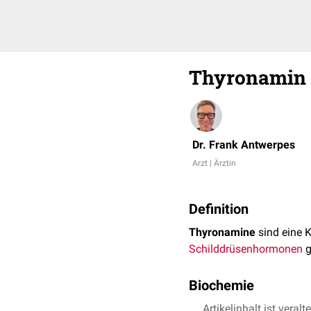
Thyronamin
Dr. Frank Antwerpes
Arzt | Ärztin
Definition
Thyronamine
sind eine K
Schilddrüsenhormonen
g
Biochemie
Thyronamine entstehen 
Artikelinhalt ist veralt