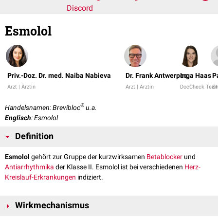
Discord
Esmolol
Priv.-Doz. Dr. med. Naiba Nabieva
Dr. Frank Antwerpes
Inga Haas
P
Arzt | Ärztin
Arzt | Ärztin
DocCheck Tea
St
®
Handelsnamen: Brevibloc
u.a.
Englisch
: Esmolol
Definition
Esmolol
gehört zur Gruppe der kurzwirksamen
Betablocker
und
Antiarrhythmika
der Klasse II. Esmolol ist bei verschiedenen
Herz-
Kreislauf-Erkrankungen
indiziert.
Wirkmechanismus