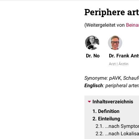
Periphere ar
(Weitergeleitet von
Beina
Dr. No
Dr. Frank An
Arzt | Ärztin
Synonyme: pAVK, Schaufe
Englisch
: peripheral arte
Inhaltsverzeichnis
1
Definition
2
Einteilung
2.1
...nach Sympto
2.2
...nach Lokalis