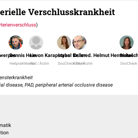
terielle Verschlusskrankheit
rterienverschluss
)
twerpes
Dennis Hein
Levon Karapetyan
Isabel Keller
Dr. med. Helmut Hentschel
Natasch
Heilpraktiker/in
Arzt | Ärztin
DocCheck Team
Arzt | Ärztin
DocCheck
nsterkrankheit
rial disease, PAD, peripheral arterial occlusive disease
matik
ation