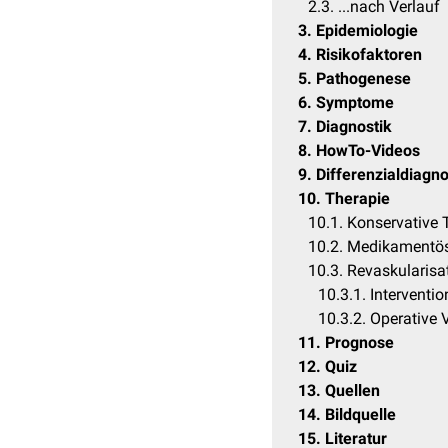
2.3
...nach Verlauf
3
Epidemiologie
4
Risikofaktoren
5
Pathogenese
6
Symptome
7
Diagnostik
8
HowTo-Videos
9
Differenzialdiagn
10
Therapie
10.1
Konservative 
10.2
Medikamentös
10.3
Revaskularisa
10.3.1
Interventio
10.3.2
Operative 
11
Prognose
12
Quiz
13
Quellen
14
Bildquelle
15
Literatur