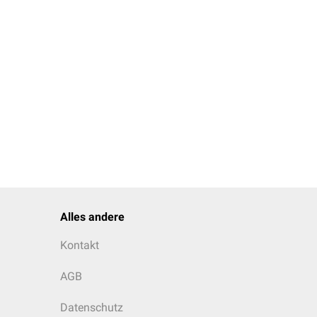
um das
Low-Density-
es Ausgangswerts zu
mib
verordnet werden, um
d wirksam, sollten
[
1
]
zt werden.
sten
und
 bestmöglich eingestellt
Alles andere
Acetylsalicylsäure
(ASS)
Kontakt
d nicht möglichem
r Medikamente ist
AGB
Datenschutz
enten verabreicht werden,