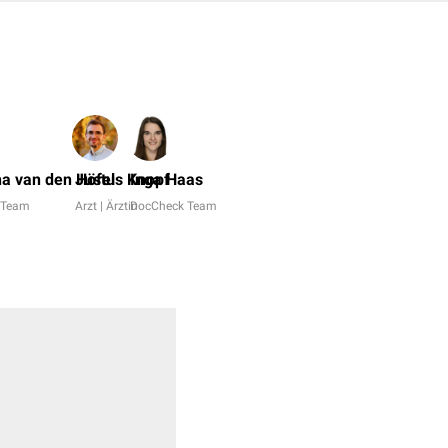
Dr.
No,
a van den Höfel
Justus Knopf
Inga Haas
Dr.
 Team
Arzt | Ärztin
DocCheck Team
Frank
Antwerpes
+
22