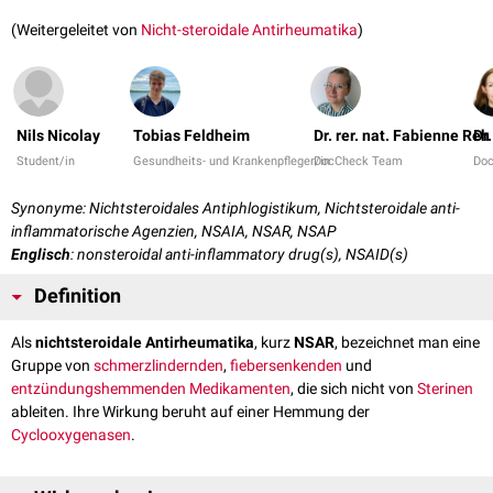
(Weitergeleitet von
Nicht-steroidale Antirheumatika
)
Nils Nicolay
Tobias Feldheim
Dr. rer. nat. Fabienne Reh
Dr.
Student/in
Gesundheits- und Krankenpfleger/in
DocCheck Team
Do
Synonyme: Nichtsteroidales Antiphlogistikum, Nichtsteroidale anti-
inflammatorische Agenzien, NSAIA, NSAR, NSAP
Englisch
: nonsteroidal anti-inflammatory drug(s), NSAID(s)
Definition
Als
nichtsteroidale Antirheumatika
, kurz
NSAR
, bezeichnet man eine
Gruppe von
schmerzlindernden
,
fiebersenkenden
und
entzündungshemmenden
Medikamenten
, die sich nicht von
Sterinen
ableiten. Ihre Wirkung beruht auf einer Hemmung der
Cyclooxygenasen
.