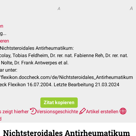
A
A
en
...
ieren
l Nichtsteroidales Antirheumatikum:
colay, Tobias Feldheim, Dr. rer. nat. Fabienne Reh, Dr. rer. nat.
Nolte, Dr. Frank Antwerpes et al.
ar unter:
//flexikon.doccheck.com/de/Nichtsteroidales_Antirheumatikum
ck Flexikon 16.07.2004. Letzte Bearbeitung 21.03.2024
Zitat kopieren
 zeigt hierher
Versionsgeschichte
Artikel erstellen
d
Nichtsteroidales Antirheumatikum