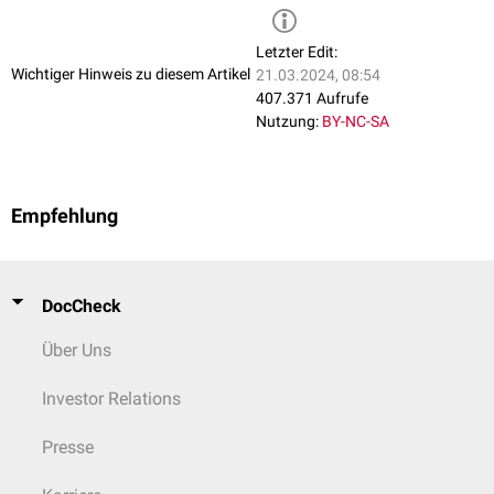
Neben den beiden bekannten und
therapeutisch
wichtigen
Cyclooxygenasen könnte noch ein weiteres Enzym existieren, das die
Letzter Edit:
Biosynthese von Prostaglandinen katalysieren kann: die
putative
Wichtiger Hinweis zu diesem Artikel
21.03.2024, 08:54
Cyclooxygenase-3.
407.371 Aufrufe
Eine Wirkung von
Paracetamol
(Acetaminophen) auf die
Nutzung:
BY-NC-SA
Cyclooxygenase-3 würde erklären, warum dieses Medikament keinen
ausgeprägten
antiphlogistischen
, aber einen
antipyretischen
und
analgetischen
Effekt aufweist.
Empfehlung
DocCheck
Über Uns
Investor Relations
Presse