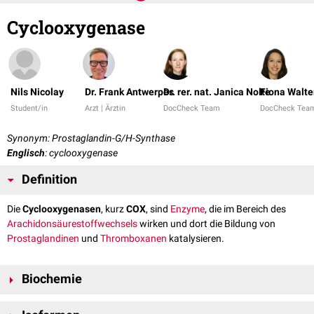
Cyclooxygenase
Nils Nicolay
Dr. Frank Antwerpes
Dr. rer. nat. Janica Nolte
Fiona Walte
Student/in
Arzt | Ärztin
DocCheck Team
DocCheck Tea
Synonym: Prostaglandin-G/H-Synthase
Englisch
: cyclooxygenase
Definition
Die
Cyclooxygenasen
, kurz
COX
, sind
Enzyme
, die im Bereich des
Arachidonsäurestoffwechsels
wirken und dort die Bildung von
Prostaglandinen
und
Thromboxanen
katalysieren.
Biochemie
Nach der Freisetzung von Arachidonsäure aus
Membranlipiden
durch