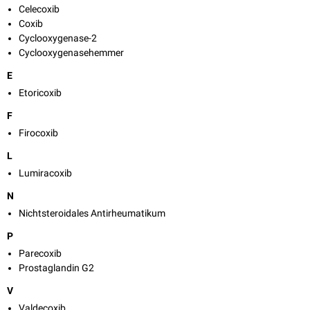
Celecoxib
Coxib
Cyclooxygenase-2
Cyclooxygenasehemmer
E
Etoricoxib
F
Firocoxib
L
Lumiracoxib
N
Nichtsteroidales Antirheumatikum
P
Parecoxib
Prostaglandin G2
V
Valdecoxib