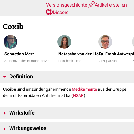
Versionsgeschichte
Artikel erstellen
Discord
Coxib
Sebastian Merz
Natascha van den Höfel
Dr. Frank Antwerp
Student/in der Humanmedizin
DocCheck Team
Arzt | Ärztin
Definition
Coxibe
sind entzündungshemmende
Medikamente
aus der Gruppe
der nicht-steroidalen Antirheumatika (
NSAR
).
Wirkstoffe
Zur Gruppe der Coxibe gehören folgende
Wirkstoffe
:
Wirkungsweise
®
Celecoxib
(Celebrex
)