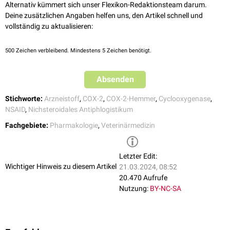
Alternativ kümmert sich unser Flexikon-Redaktionsteam darum.
Deine zusätzlichen Angaben helfen uns, den Artikel schnell und
vollständig zu aktualisieren:
500
Zeichen verbleibend. Mindestens 5 Zeichen benötigt.
Absenden
Stichworte:
Arzneistoff
,
COX-2
,
COX-2-Hemmer
,
Cyclooxygenase
,
NSAID
,
Nichsteroidales Antiphlogistikum
Fachgebiete:
Pharmakologie
,
Veterinärmedizin
Letzter Edit:
Wichtiger Hinweis zu diesem Artikel
21.03.2024, 08:52
20.470 Aufrufe
Nutzung:
BY-NC-SA