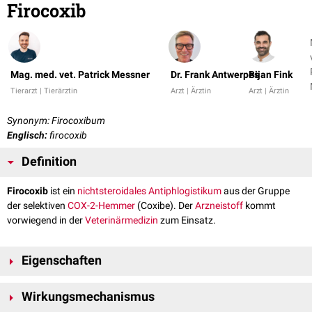
Firocoxib
Mag. med. vet. Patrick Messner
Dr. Frank Antwerpes
Bijan Fink
Tierarzt | Tierärztin
Arzt | Ärztin
Arzt | Ärztin
Synonym: Firocoxibum
Englisch:
firocoxib
Definition
Firocoxib
ist ein
nichtsteroidales Antiphlogistikum
aus der Gruppe
der selektiven
COX-2-Hemmer
(Coxibe). Der
Arzneistoff
kommt
vorwiegend in der
Veterinärmedizin
zum Einsatz.
Eigenschaften
Der
chemische
Bezeichnung von Firocoxib lautet 3-
Wirkungsmechanismus
(cyclopropylmethoxy)-4-(4-methylsulfonyl)phenyl)-5,5-dimethylfuranon.