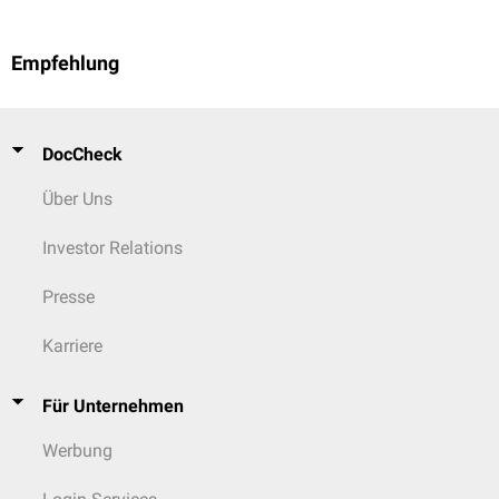
Ciclosporin
: Die nierenschädigende Wirkung von Ciclosporin wird
durch die gleichzeitige Gabe mit Acemetacin verstärkt.
Die Einnahme von Acemetacin in einem Zeitfenster von 24 Stunden
Empfehlung
vor oder nach der Gabe von
Methotrexat
kann zu erhöhten
Methotrexatspiegeln im Blut und einer verstärkten
Toxizität
führen.
DocCheck
Über Uns
Investor Relations
Presse
Karriere
Für Unternehmen
Werbung