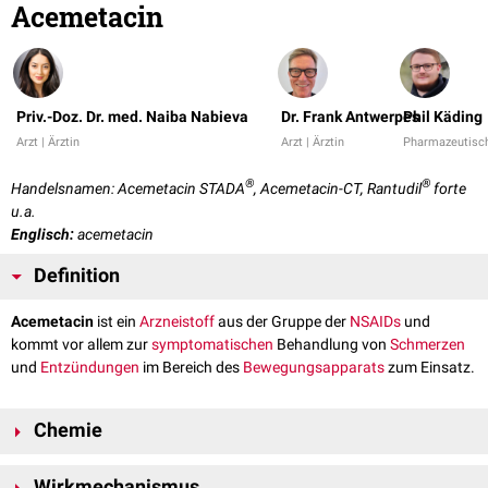
Acemetacin
Priv.-Doz. Dr. med. Naiba Nabieva
Dr. Frank Antwerpes
Phil Käding
Arzt | Ärztin
Arzt | Ärztin
Pharmazeutisch
®
®
Handelsnamen: Acemetacin STADA
, Acemetacin-CT, Rantudil
forte
u.a.
Englisch:
acemetacin
Definition
Acemetacin
ist ein
Arzneistoff
aus der Gruppe der
NSAIDs
und
kommt vor allem zur
symptomatischen
Behandlung von
Schmerzen
und
Entzündungen
im Bereich des
Bewegungsapparats
zum Einsatz.
Chemie
Acemetacin ist ein
Glycolsäureester
von
Indometacin
. Die
Wirkmechanismus