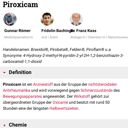
Piroxicam
Gunnar Römer
Fridolin Bachinger
Dr. Franz Kass
Medizinjournalist/in
Arzt | Ärztin
Biologe/in | Chemiker/in | Naturwissens
Handelsnamen: Brexidol®, Pirobeta®, Felden®, Piroflam® u.a.
Synonyme: 4-Hydroxy-2-methyl-N-pyridin-2-yl-2H-1,2-benzothiazin-3-
carboxamid-1,1-dioxid
Definition
Piroxicam
ist ein
Arzneistoff
aus der Gruppe der
nichtsteroidalen
Antirheumatika
und wird vorwiegend gegen
Schmerzzustände
des
Bewegungsapparates
angewendet. Der
Wirkstoff
gehört zur
übergeordneten Gruppe der
Oxicame
und besitzt mit rund 50
Stunden eine der längsten
Halbwertszeiten
.
Chemie